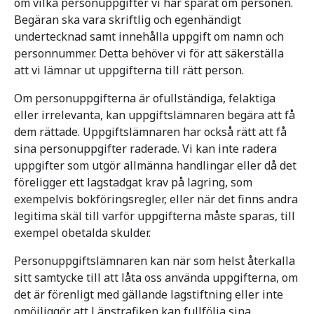
om vilka personuppgifter vi har sparat om personen.
Begäran ska vara skriftlig och egenhändigt
undertecknad samt innehålla uppgift om namn och
personnummer. Detta behöver vi för att säkerställa
att vi lämnar ut uppgifterna till rätt person.
Om personuppgifterna är ofullständiga, felaktiga
eller irrelevanta, kan uppgiftslämnaren begära att få
dem rättade. Uppgiftslämnaren har också rätt att få
sina personuppgifter raderade. Vi kan inte radera
uppgifter som utgör allmänna handlingar eller då det
föreligger ett lagstadgat krav på lagring, som
exempelvis bokföringsregler, eller när det finns andra
legitima skäl till varför uppgifterna måste sparas, till
exempel obetalda skulder.
Personuppgiftslämnaren kan när som helst återkalla
sitt samtycke till att låta oss använda uppgifterna, om
det är förenligt med gällande lagstiftning eller inte
omöjliggör att Länstrafiken kan fullfölja sina