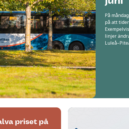
juni
På måndag 1
på att tide
Exempelvis 
linjer ändra
Luleå–Piteå
lva priset på