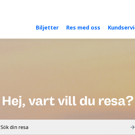
Öka kontrast
Större 
Biljetter
Res med oss
Kundservi
Hej, vart vill du resa?
Sök din resa