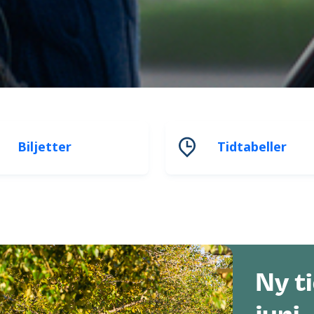
Biljetter
Tidtabeller
Ny t