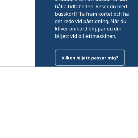
hålla tidtabellen. Reser du med
busskort? Ta fram kortet och ha
det redo vid påstigning. När du
kliver ombord blippar du din
biljett vid biljettmaskinen.
Vilken biljett passar mig?
Länstrafiken Norrbotten