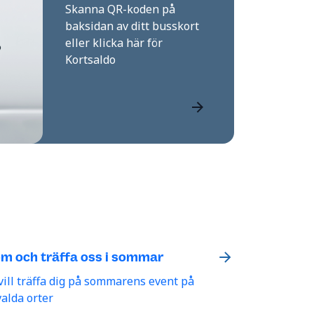
Skanna QR-koden på
baksidan av ditt busskort
eller klicka här för
Kortsaldo
m och träffa oss i sommar
 vill träffa dig på sommarens event på
valda orter