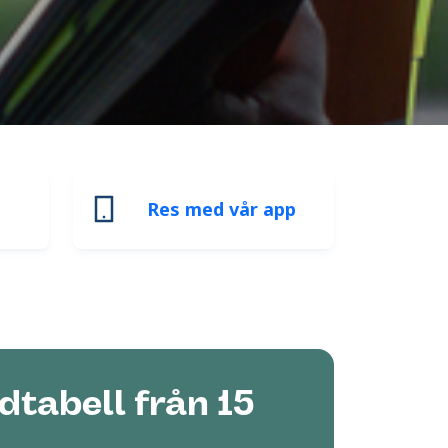
Res med vår app
idtabell från 15