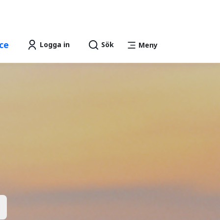
Lättläst
Talande Webb
text
ce
Logga in
Sök
Meny