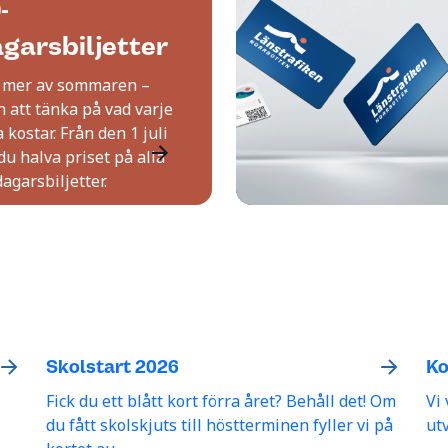
-
garsbiljetter
 mer av sommaren –
n att tänka på vad varje
 kostar. Från den 1 juli
du halva priset på alla
agarsbiljetter.
Skolstart 2026
Ko
Fick du ett blått kort förra året? Behåll det! Om
Vi
du fått skolskjuts till höstterminen fyller vi på
ut