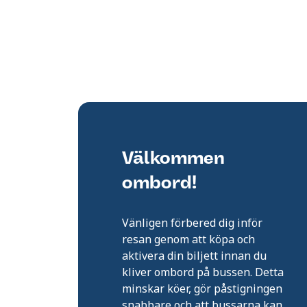
Välkommen
ombord!
Vänligen förbered dig inför
resan genom att köpa och
aktivera din biljett innan du
kliver ombord på bussen. Detta
minskar köer, gör påstigningen
snabbare och att bussarna kan