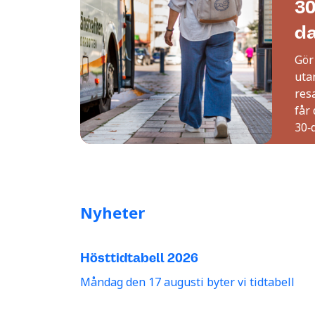
30
da
Gör
uta
resa
får 
30‑d
Nyheter
Hösttidtabell 2026
Måndag den 17 augusti byter vi tidtabell