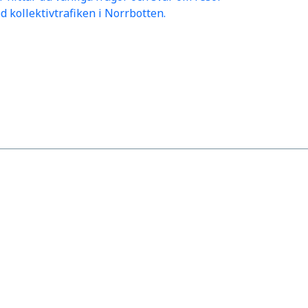
d kollektivtrafiken i Norrbotten.
Ladda ner appen