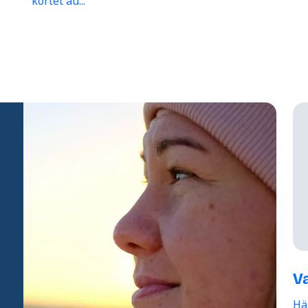
kortet au...
Va
Hä