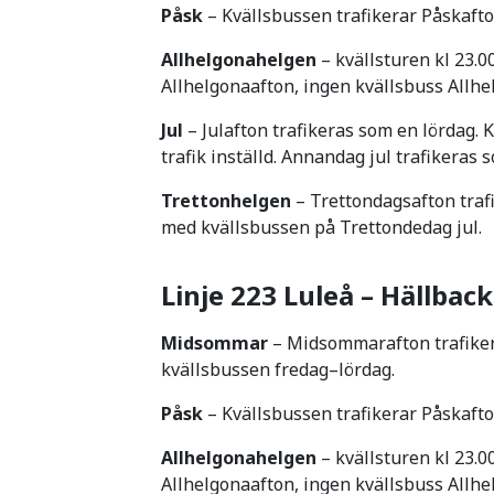
Påsk
– Kvällsbussen trafikerar Påskafto
Allhelgonahelgen
– kvällsturen kl 23.0
Allhelgonaafton, ingen kvällsbuss Allh
Jul
– Julafton trafikeras som en lördag. K
trafik inställd. Annandag jul trafikeras
Trettonhelgen
– Trettondagsafton trafi
med kvällsbussen på Trettondedag jul.
Linje 223 Luleå – Hällba
Midsommar
– Midsommarafton trafiker
kvällsbussen fredag–lördag.
Påsk
– Kvällsbussen trafikerar Påskafto
Allhelgonahelgen
– kvällsturen kl 23.0
Allhelgonaafton, ingen kvällsbuss Allh