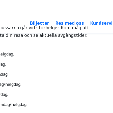
Öka kontrast
Större 
Biljetter
Res med oss
Kundservi
ussarna går vid storhelger. Kom ihåg att
a din resa och se aktuella avgångstider.
elgdag.
dag.
ndag.
ag/helgdag.
rdag.
öndag/helgdag.