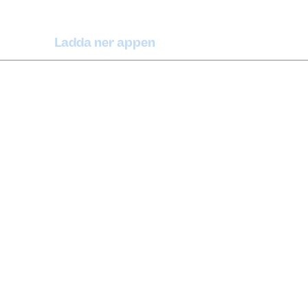
Ladda ner appen
(extern länk)
iPhone
(extern länk)
rrbot
Android