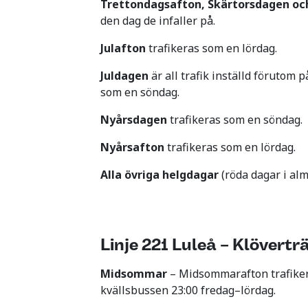
Trettondagsafton, Skärtorsdagen o
den dag de infaller på.
Julafton
trafikeras som en lördag.
Juldagen
är all trafik inställd förutom p
som en söndag.
Nyårsdagen
trafikeras som en söndag.
Nyårsafton
trafikeras som en lördag.
Alla övriga helgdagar
(röda dagar i al
Linje 221 Luleå – Klövertr
Midsommar
– Midsommarafton trafiker
kvällsbussen 23:00 fredag–lördag.