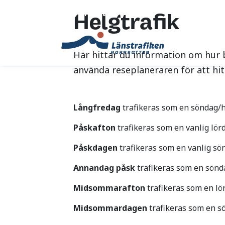
Translate
Helgtrafik
Här hittar du information om hur b
använda reseplaneraren för att hitt
Långfredag
trafikeras som en söndag/h
Påskafton
trafikeras som en vanlig lör
Påskdagen
trafikeras som en vanlig sö
Annandag påsk
trafikeras som en sönd
Midsommarafton
trafikeras som en lö
Midsommardagen
trafikeras som en s