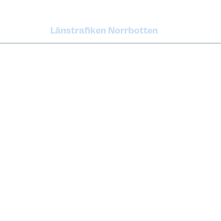
Länstrafiken Norrbotten
Om oss
Press 
Nyheter
Grafisk 
Karriär
Utveckl
Tillgänglighet