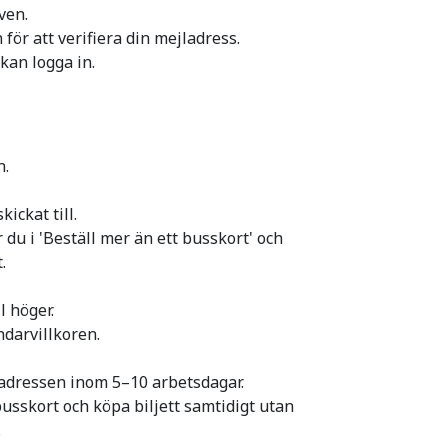
ven.
för att verifiera din mejladress.
kan logga in.
n.
kickat till.
 du i 'Beställ mer än ett busskort' och
t.
l höger.
darvillkoren.
 adressen inom 5–10 arbetsdagar.
busskort och köpa biljett samtidigt utan
.