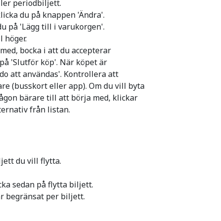
ler periodbiljett.
licka du på knappen 'Ändra'.
u på 'Lägg till i varukorgen'.
l höger.
 med, bocka i att du accepterar
å 'Slutför köp'. När köpet är
do att användas'. Kontrollera att
are (busskort eller app). Om du vill byta
ågon bärare till att börja med, klickar
lternativ från listan.
tt du vill flytta.
ka sedan på flytta biljett.
 begränsat per biljett.