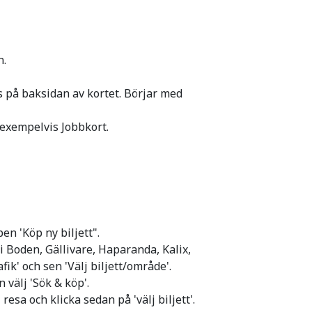
n.
 på baksidan av kortet. Börjar med
, exempelvis Jobbkort.
en 'Köp ny biljett".
n i Boden, Gällivare, Haparanda, Kalix,
fik' och sen 'Välj biljett/område'.
n välj 'Sök & köp'.
resa och klicka sedan på 'välj biljett'.