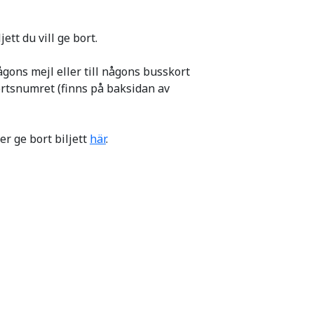
ett du vill ge bort.
 någons mejl eller till någons busskort
kortsnumret (finns på baksidan av
ler ge bort biljett
här
.