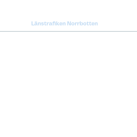
Länstrafiken Norrbotten
Om oss
Press 
Nyheter
Grafisk 
Karriär
Utveckl
Tillgänglighet