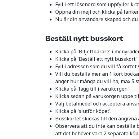
Fyll i ett lösenord som uppfyller kra
Öppna din mejl och klicka på länken 
Nu är din användare skapad och du 
Beställ nytt busskort
Klicka på 'Biljettbärare' i menyrade
Klicka på 'Beställ ett nytt busskort'
Fyll i adressen som du vill få kortet s
Vill du beställa mer än 1 kort bockar
anger hur många du vill ha, max 5 s
Klicka på 'lägg till i varukorgen'
Klicka sedan på varukorgen uppe til
Välj betalmedel och acceptera använ
Klicka på 'slutför köpet'.
Busskortet skickas till den angivna
Observera att du inte kan beställa 
att det behöver vara 2 separata köp