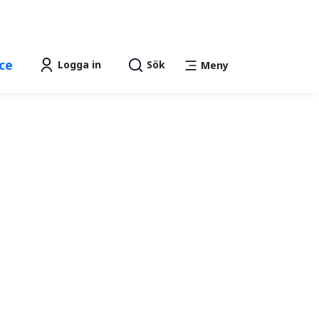
Lättläst
Talande Webb
text
ce
Logga in
Sök
Meny