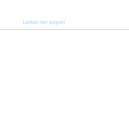
Ladda ner appen
(extern länk)
iPhone
(extern länk)
rrbot
Android