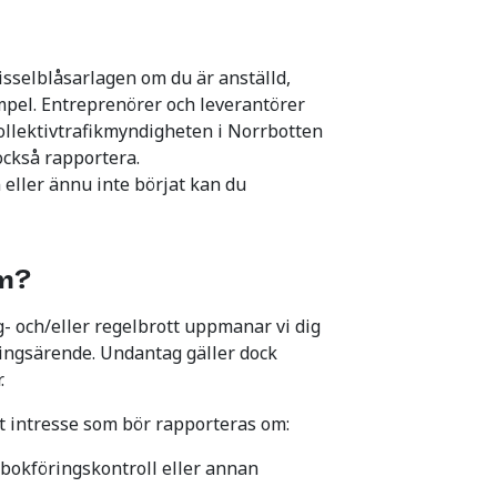
isselblåsarlagen om du är anställd,
empel. Entreprenörer och leverantörer
Kollektivtrafikmyndigheten i Norrbotten
också rapportera.
 eller ännu inte börjat kan du
om?
- och/eller regelbrott uppmanar vi dig
ningsärende. Undantag gäller dock
.
 intresse som bör rapporteras om:
 bokföringskontroll eller annan