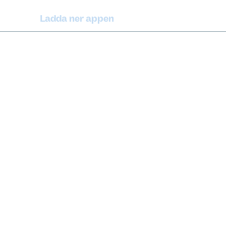
Ladda ner appen
(extern länk)
iPhone
(extern länk)
rrbot
Android
© Copyright Länstrafiken Norrbotten 2026