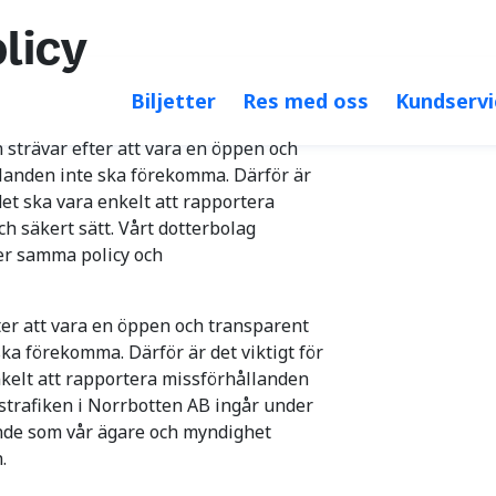
Öka kontrast
Större 
licy
Biljetter
Res med oss
Kundservi
 strävar efter att vara en öppen och
llanden inte ska förekomma. Därför är
det ska vara enkelt att rapportera
ch säkert sätt. Vårt dotterbolag
er samma policy och
ter att vara en öppen och transparent
ka förekomma. Därför är det viktigt för
nkelt att rapportera missförhållanden
änstrafiken i Norrbotten AB ingår under
nde som vår ägare och myndighet
.