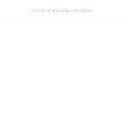
Länstrafiken Norrbotten
Om oss
Press 
Nyheter
Grafisk 
Karriär
Utveckl
Tillgänglighet
Tillgänglighe