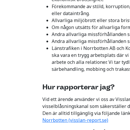
Förekommande av stöld, korruption,
eller dataintrång.
Allvarliga miljöbrott eller stora bri
Om någon utsätts för allvarliga form
Andra allvarliga missförhållanden so
Andra allvarliga missförhållanden s
Länstrafiken i Norrbotten AB och K
ska vara en trygg arbetsplats där v
arbete och alla relationer. Vi tar ty
särbehandling, mobbing och trakass
Hur rapporterar jag?
Vid ett ärende använder vi oss av Visslan
visselblåsningskanal som säkerställer d
Den är alltid tillgänglig via följande län
Norrbotten (visslan-report.se)