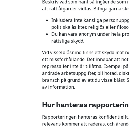
Beskriv vad som hänt så ingående som möj
att rätt åtgärder vidtas. Bifoga gärna skr
Inkludera inte känsliga personuppgi
politiska åsikter, religiös eller filo
Du kan vara anonym under hela proc
rättsliga skydd.
Vid visselblåsning finns ett skydd mot 
ett missförhållande. Det innebär att hot
repressalier inte är tillåtna. Exempel p
ändrade arbetsuppgifter, bli hotad, disk
bransch på grund av att du visselblåst. 
av information.
Hur hanteras rapporteri
Rapporteringen hanteras konfidentiellt
relevans kommer att raderas, och ärende