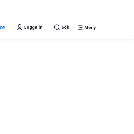
Lättläst
Talande Webb
text
ce
Logga in
Sök
Meny