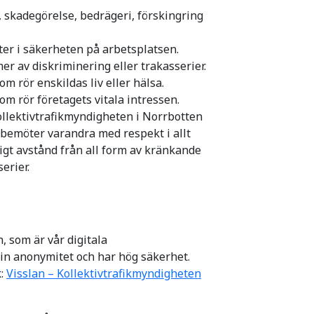
 skadegörelse, bedrägeri, förskingring
ster i säkerheten på arbetsplatsen.
er av diskriminering eller trakasserier.
m rör enskildas liv eller hälsa.
om rör företagets vitala intressen.
ollektivtrafikmyndigheten i Norrbotten
i bemöter varandra med respekt i allt
dligt avstånd från all form av kränkande
erier.
, som är vår digitala
in anonymitet och har hög säkerhet.
k:
Visslan – Kollektivtrafikmyndigheten