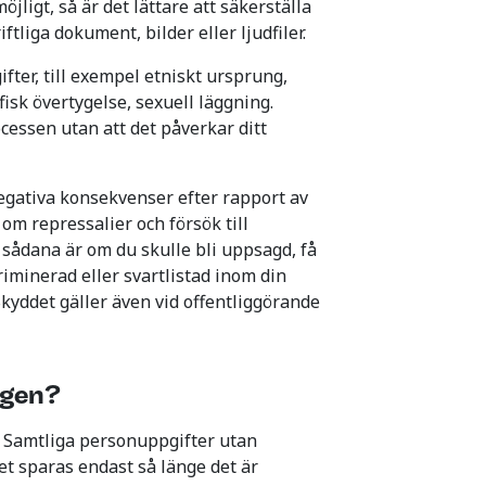
ligt, så är det lättare att säkerställa
iftliga dokument, bilder eller ljudfiler.
fter, till exempel etniskt ursprung,
sofisk övertygelse, sexuell läggning.
essen utan att det påverkar ditt
negativa konsekvenser efter rapport av
 om repressalier och försök till
å sådana är om du skulle bli uppsagd, få
riminerad eller svartlistad inom din
Skyddet gäller även vid offentliggörande
ngen?
. Samtliga personuppgifter utan
t sparas endast så länge det är