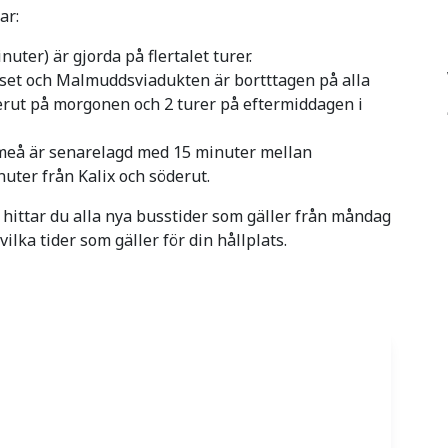
ar:
nuter) är gjorda på flertalet turer.
set och Malmuddsviadukten är bortttagen på alla
derut på morgonen och 2 turer på eftermiddagen i
Umeå är senarelagd med 15 minuter mellan
uter från Kalix och söderut.
 hittar du alla nya busstider som gäller från måndag
 vilka tider som gäller för din hållplats.
 här