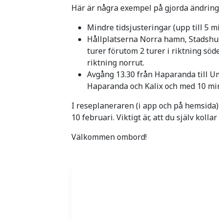
Här är några exempel på gjorda ändring
Mindre tidsjusteringar (upp till 5 mi
Hållplatserna Norra hamn, Stadshu
turer förutom 2 turer i riktning sö
riktning norrut.
Avgång 13.30 från Haparanda till 
Haparanda och Kalix och med 10 min
I reseplaneraren (i app och på hemsida)
10 februari. Viktigt är, att du själv kollar
Välkommen ombord!
Aktuella tidtabeller hittar du