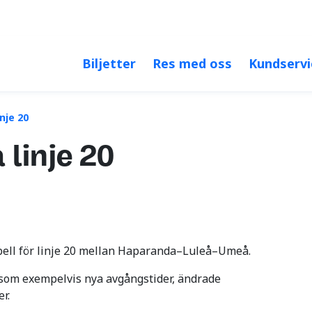
Öka kontrast
Större 
Biljetter
Res med oss
Kundservi
inje 20
 linje 20
abell för linje 20 mellan Haparanda–Luleå–Umeå.
om exempelvis nya avgångstider, ändrade
er.