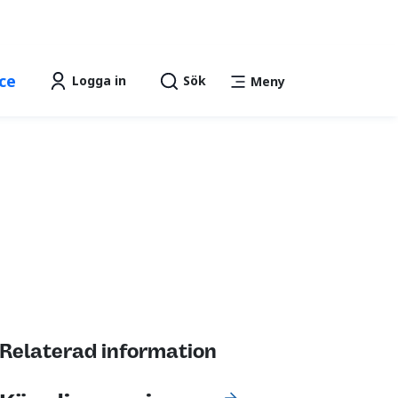
Lättläst
Talande Webb
text
ce
Logga in
Sök
Meny
Relaterad information