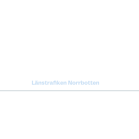
Länstrafiken Norrbotten
Om oss
Press 
Nyheter
Grafisk 
Karriär
Utveckl