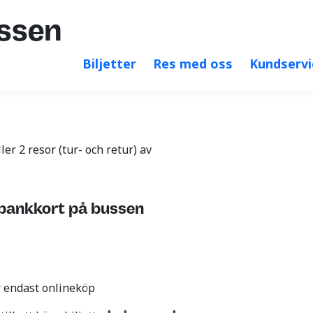
Öka kontrast
Större 
ssen
Biljetter
Res med oss
Kundservi
ler 2 resor (tur- och retur) av
 bankkort på bussen
r endast onlineköp