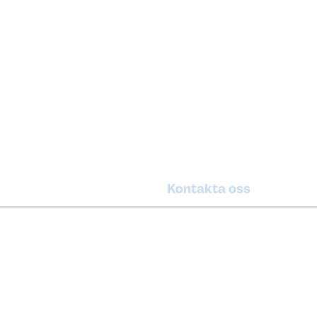
Kontakta oss
Telefon:
och media
0771-100 110
profil
kundservice@lanstrafikenno
ten.se
ingsprojekt
Postadress: