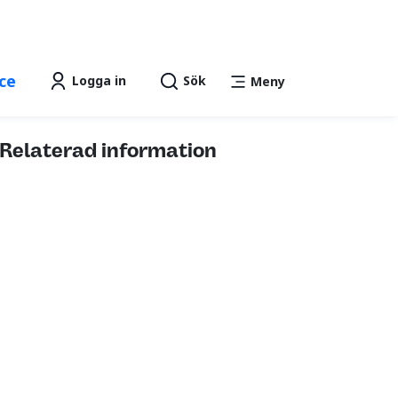
Lättläst
Talande Webb
text
ce
Logga in
Sök
Meny
Relaterad information