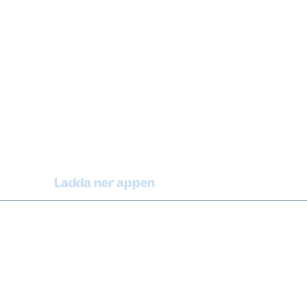
Ladda ner appen
(extern länk)
iPhone
(extern länk)
rrbot
Android