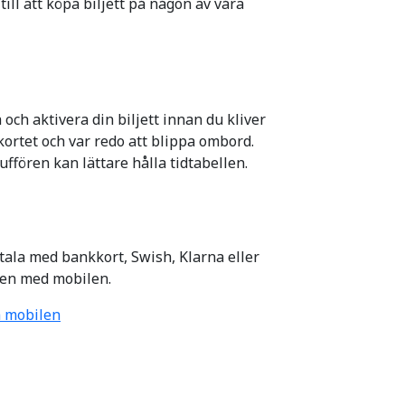
ill att köpa biljett på någon av våra
och aktivera din biljett innan du kliver
ortet och var redo att blippa ombord.
fören kan lättare hålla tidtabellen.
tala med bankkort, Swish, Klarna eller
tten med mobilen.
pa mobilen