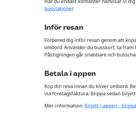
Har du endast kontanter hänvisar vi dig t
busstationer
.
Inför resan
Förbered dig inför resan genom att köpa 
ombord. Använder du busskort, ta fram k
Påstigningen går snabbare och busschauf
Betala i appen
Köp din resa innan du kliver ombord. Be
via företagsfaktura. Blippa sedan bilje
Mer information:
Biljett i appen - blip